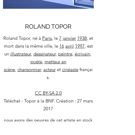
ROLAND TOPOR
Roland Topor, né à
Paris
, le
7
janvier
1938
, et
mort dans la même ville, le
16
avril
1997
, est
un
illustrateur
,
dessinateur
,
peintre
,
écrivain
,
poète
,
metteur en
scène
,
chansonnier
,
acteur
et
cinéaste
françai
s.
CC BY-SA 2.0
Téléchat - Topor à la BNF. Création : 27 mars
2017
nous avons des oeuvres de cet artiste en stock