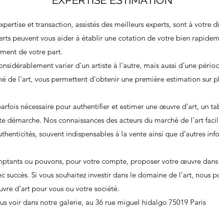
EXPERTISE ESTIMATION
xpertise et transaction, assistés des meilleurs experts, sont à votre 
erts peuvent vous aider à établir une cotation de votre bien rapide
ement de votre part.
sidérablement varier d'un artiste à l'autre, mais aussi d'une période
é de l'art, vous permettent d'obtenir une première estimation sur p
arfois nécessaire pour authentifier et estimer une œuvre d’art, un 
e démarche. Nos connaissances des acteurs du marché de l’art facili
authenticités, souvent indispensables à la vente ainsi que d’autres 
ptants ou pouvons, pour votre compte, proposer votre œuvre dans u
c succès. Si vous souhaitez investir dans le domaine de l’art, nous
uvre d’art pour vous ou votre société.
us voir dans notre galerie, au 36 rue miguel hidalgo 75019 Paris