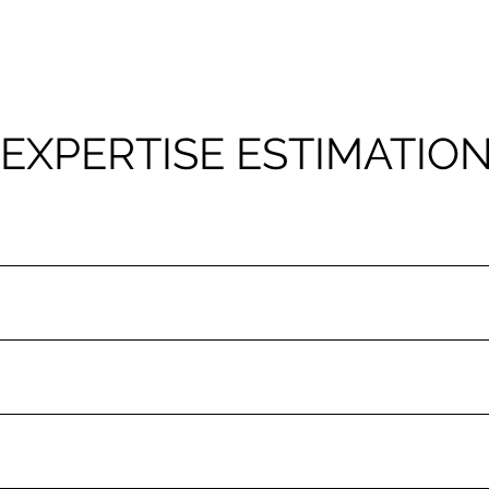
 formulaire. Si vous souhaitez joindre des photos, merci d'utiliser no
ce et en toute confidentialité notre expérience et nos compétences 
EXPERTISE ESTIMATIO