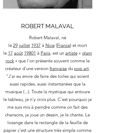
ROBERT MALAVAL
Robert Malaval, né
le
29
juillet
1937
à
Nice
(
France
) et mort
le
17
août
1980
1
à
Paris
, est un
artiste
«
glam
rock
» que l'on présente souvent comme le
créateur d'une version
française
du
pop art
.
"J'ai eu envie de faire des toiles qui soient
aussi rapides, aussi instantanées que la
musique (...). Toute la mystique qui entoure
le tableau, je n'y crois plus. C'est pourquoi je
me suis mis à peindre comme on fait des
chansons, je joue un dessin, je le chante. Le
losange dans le rectangle de la feuille de
papier c'est une structure très simple comme