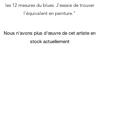
les 12 mesures du blues. J'essaie de trouver
l'équivalent en peinture."
Nous n'avons plus d'œuvre de cet artiste en
stock actuellement
SETZE/LEPARTKING
lepartking@gmail.com
+33 (0) 6 35 18 13 80
+33 (0)6 66 82 69 55
lepartking@gmail.com
36, RUE MIGUEL HIDALGO 75019 PARIS - M°
DANUBE / BOTZARIS
Du Vendredi au Dimanche 14H-19H
Du jeudi au dimanche 14H-19H