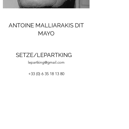
ANTOINE MALLIARAKIS DIT
MAYO
SETZE/LEPARTKING
lepartking@gmail.com
+33 (0) 6 35 18 13 80
+33 (0)6 66 82 69 55
lepartking@gmail.com
36, RUE MIGUEL HIDALGO 75019 PARIS - M°
DANUBE / BOTZARIS
Du Vendredi au Dimanche 14H-19H
Du jeudi au dimanche 14H-19H
©2020 LEPARTKING.