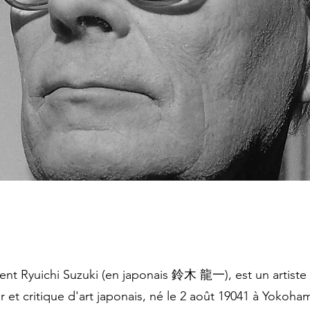
ent Ryuichi Suzuki (en japonais 鈴木 龍一), est un artiste 
ur et critique d'art japonais, né le 2 août 19041 à Yokoha