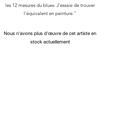
les 12 mesures du blues. J'essaie de trouver
l'équivalent en peinture."
Nous n'avons plus d'œuvre de cet artiste en
stock actuellement
SETZE/LEPARTKING
lepartking@gmail.com
+33 (0) 6 35 18 13 80
+33 (0)6 66 82 69 55
lepartking@gmail.com
36, RUE MIGUEL HIDALGO 75019 PARIS - M°
DANUBE / BOTZARIS
Du Vendredi au Dimanche 14H-19H
Du jeudi au dimanche 14H-19H