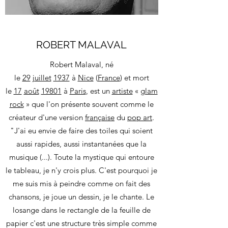
ROBERT MALAVAL
Robert Malaval, né
le
29
juillet
1937
à
Nice
(
France
) et mort
le
17
août
1980
1
à
Paris
, est un
artiste
«
glam
rock
» que l'on présente souvent comme le
créateur d'une version
française
du
pop art
.
"J'ai eu envie de faire des toiles qui soient
aussi rapides, aussi instantanées que la
musique (...). Toute la mystique qui entoure
le tableau, je n'y crois plus. C'est pourquoi je
me suis mis à peindre comme on fait des
chansons, je joue un dessin, je le chante. Le
losange dans le rectangle de la feuille de
papier c'est une structure très simple comme