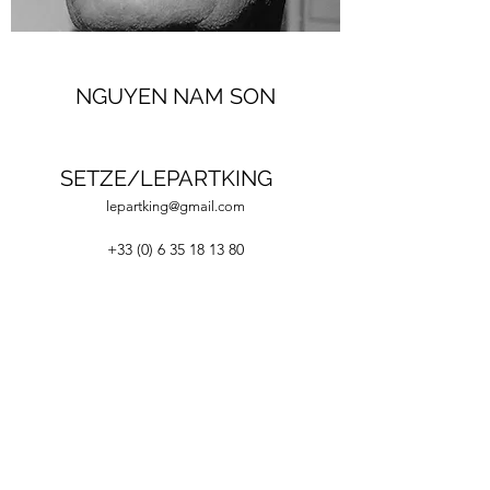
NGUYEN NAM SON
SETZE/LEPARTKING
lepartking@gmail.com
+33 (0) 6 35 18 13 80
+33 (0)6 66 82 69 55
lepartking@gmail.com
36, RUE MIGUEL HIDALGO 75019 PARIS - M°
DANUBE / BOTZARIS
Du Vendredi au Dimanche 14H-19H
Du jeudi au dimanche 14H-19H
©2020 LEPARTKING.