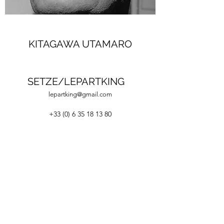
KITAGAWA UTAMARO
SETZE/LEPARTKING
lepartking@gmail.com
+33 (0) 6 35 18 13 80
+33 (0)6 66 82 69 55
lepartking@gmail.com
36, RUE MIGUEL HIDALGO 75019 PARIS - M°
DANUBE / BOTZARIS
Du Vendredi au Dimanche 14H-19H
Du jeudi au dimanche 14H-19H
©2020 LEPARTKING.