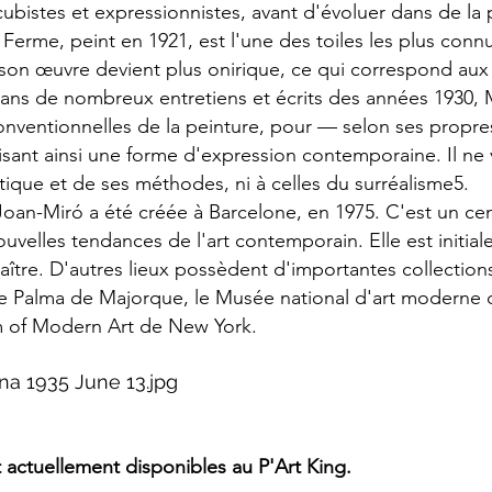
 cubistes et expressionnistes, avant d'évoluer dans de la
La Ferme, peint en 1921, est l'une des toiles les plus co
, son œuvre devient plus onirique, ce qui correspond a
 Dans de nombreux entretiens et écrits des années 1930, 
ventionnelles de la peinture, pour — selon ses propres
orisant ainsi une forme d'expression contemporaine. Il ne
étique et de ses méthodes, ni à celles du surréalisme5.
oan-Miró a été créée à Barcelone, en 1975. C'est un centr
ouvelles tendances de l'art contemporain. Elle est initia
maître. D'autres lieux possèdent d'importantes collecti
e Palma de Majorque, le Musée national d'art moderne d
m of Modern Art de New York.
ona 1935 June 13.jpg
 actuellement disponibles au P'Art King.