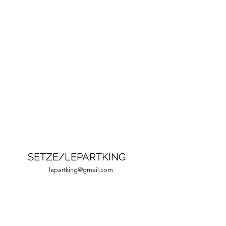
SETZE/LEPARTKING
lepartking@gmail.com
+33 (0) 6 35 18 13 80
+33 (0)6 66 82 69 55
lepartking@gmail.com