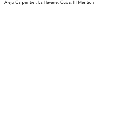
Alejo Carpentier, La Havane, Cuba. III Mention
d'honneur. Première exposition internationale
d'art graphique, Quito, Équateur.
Nelson-dominguez-foto-roberto-morejon.16
de febrero de 2018
Des œuvres de cet Artiste sont actuellement
disponibles au P'Art King.
Si vous êtes intéressés, merci de nous
contacter