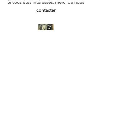
Si vous êtes intéressés, merci de nous
contacter
SETZE/LEPARTKING
lepartking@gmail.com
+33 (0) 6 35 18 13 80
+33 (0)6 66 82 69 55
lepartking@gmail.com