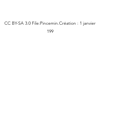
CC BY-SA 3.0 File:Pincemin.Création : 1 janvier
199
Nous n'avons plus d’œuvres de cet artiste en
stock
SETZE/LEPARTKING
lepartking@gmail.com
+33 (0) 6 35 18 13 80
+33 (0)6 66 82 69 55
lepartking@gmail.com