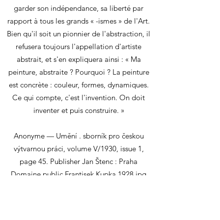
garder son indépendance, sa liberté par
rapport à tous les grands « -ismes » de l'Art.
Bien qu'il soit un pionnier de l'abstraction, il
refusera toujours l'appellation d'artiste
abstrait, et s'en expliquera ainsi : « Ma
peinture, abstraite ? Pourquoi ? La peinture
est concrète : couleur, formes, dynamiques.
Ce qui compte, c'est l'invention. On doit
inventer et puis construire. »
Anonyme — Umění . sborník pro českou
výtvarnou práci, volume V/1930, issue 1,
page 45. Publisher Jan Štenc : Praha
Domaine public Frantisek Kupka 1928.jpg
Nous n'avons plus d'œuvre de cet artiste en
stock actuellement