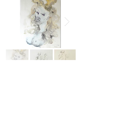
SETZE/LEPARTKING
lepartking@gmail.com
+33 (0) 6 35 18 13 80
+33 (0)6 66 82 69 55
lepartking@gmail.com