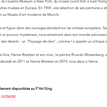
 du Queens Museum à New York, du musée Guild Hall à East Hampt
tres musées en Europe. En 1969, une sélection de ses peintures a ét
tein au Musée d'art moderne de Munich.
les et figure dans des ouvrages standard sur les artistes européens. 
 ont un pouvoir mystérieux, nous entraînant dans son monde subconscie
 des déserts - un "Paysage de rêve", comme l'a appelé un critique d
s-Unis, Hanne Brenken et son mari, le peintre Ricardo Wiesenberg, s
t décédé en 2011 et Hanne Brenken en 2019, tous deux à Vence.
llement disponibles au P'Art King.
s
contacter