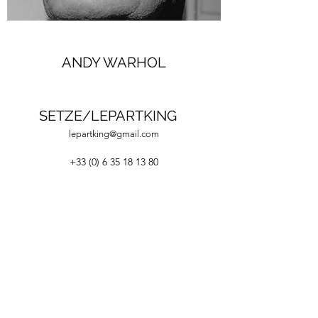
ANDY WARHOL
SETZE/LEPARTKING
lepartking@gmail.com
+33 (0) 6 35 18 13 80
+33 (0)6 66 82 69 55
lepartking@gmail.com
36, RUE MIGUEL HIDALGO 75019 PARIS - M°
DANUBE / BOTZARIS
Du Vendredi au Dimanche 14H-19H
Du jeudi au dimanche 14H-19H
©2020 LEPARTKING.