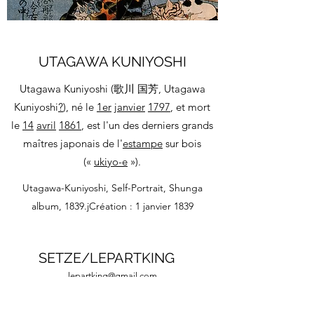
UTAGAWA KUNIYOSHI
Utagawa Kuniyoshi (歌川 国芳, Utagawa
Kuniyoshi
?
), né le
1er
janvier
1797
, et mort
le
14
avril
1861
, est l'un des derniers grands
maîtres japonais de l'
estampe
sur bois
(«
ukiyo-e
»).
Utagawa-Kuniyoshi, Self-Portrait, Shunga
album, 1839.jCréation : 1 janvier 1839
SETZE/LEPARTKING
lepartking@gmail.com
+33 (0) 6 35 18 13 80