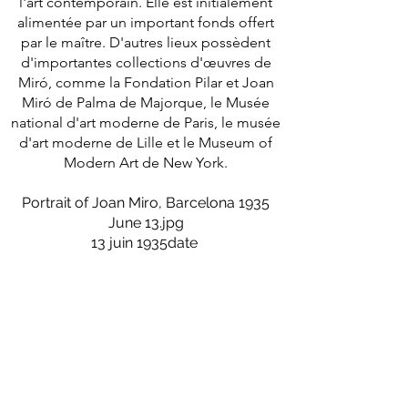
l'art contemporain. Elle est initialement
alimentée par un important fonds offert
par le maître. D'autres lieux possèdent
d'importantes collections d'œuvres de
Miró, comme la Fondation Pilar et Joan
Miró de Palma de Majorque, le Musée
national d'art moderne de Paris, le musée
d'art moderne de Lille et le Museum of
Modern Art de New York.
Portrait of Joan Miro, Barcelona 1935
June 13.jpg
13 juin 1935date
Des œuvres de cet Artiste sont
actuellement disponibles au P'Art King.
Si vous êtes intéressés, merci de nous
contacter