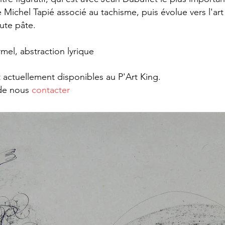
ue Michel Tapié associé au tachisme, puis évolue vers l'art 
ute pâte.
mel, abstraction lyrique
 actuellement disponibles au P'Art King.
 de nous
contacter