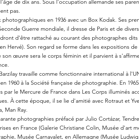
 à l'âge de dix ans. Sous l'occupation allemande ses pare
nent pas.
vaux photographiques en 1936 avec un Box Kodak. Ses pr
Seconde Guerre mondiale, il dresse de Paris et de diver
vaudront d'être rattaché au courant des photographes dit
ien Hervé). Son regard se forme dans les expositions de
de son œuvre sera le corps féminin et il parvient à s'affi
nce.
 Barzilay travaille comme fonctionnaire international à 
eu en 1960 à la Société française de photographie. En 196
ois par le Mercure de France dans Les Corps illuminés 
s. À cette époque, il se lie d'amitié avec Rotraut et Yv
a, Man Ray.
quarante photographies préfacé par Julio Cortázar, Tendr
ises en France (Galerie Christiane Colin, Musée d'art mo
graphie, Musée Carnavalet, en Allemagne (Musée Ludwig