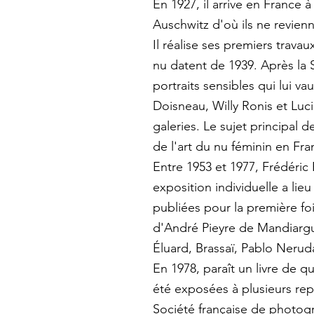
En 1927, il arrive en France
Auschwitz d'où ils ne revien
Il réalise ses premiers tra
nu datent de 1939. Après la 
portraits sensibles qui lui 
Doisneau, Willy Ronis et Luc
galeries. Le sujet principal 
de l'art du nu féminin en Fra
Entre 1953 et 1977, Frédéric
exposition individuelle a li
publiées pour la première f
d'André Pieyre de Mandiargue
Éluard, Brassaï, Pablo Nerud
En 1978, paraît un livre de 
été exposées à plusieurs repr
Société française de photo