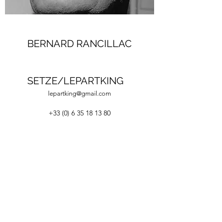
BERNARD RANCILLAC
SETZE/LEPARTKING
lepartking@gmail.com
+33 (0) 6 35 18 13 80
+33 (0)6 66 82 69 55
lepartking@gmail.com
36, RUE MIGUEL HIDALGO 75019 PARIS - M°
DANUBE / BOTZARIS
Du Vendredi au Dimanche 14H-19H
Du jeudi au dimanche 14H-19H
©2020 LEPARTKING.