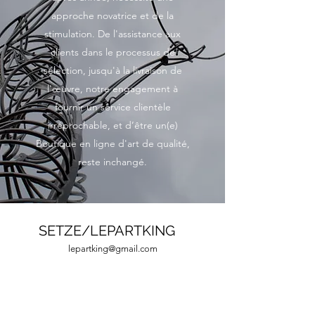
approche novatrice et de la
stimulation. De l'assistance aux
clients dans le processus de
sélection, jusqu'à la livraison de
l'œuvre, notre engagement à
fournir un service clientèle
irréprochable, et d’être un(e)
Boutique en ligne d'art de qualité,
reste inchangé.
SETZE/LEPARTKING
lepartking@gmail.com
+33 (0) 6 35 18 13 80
+33 (0)6 66 82 69 55
lepartking@gmail.com