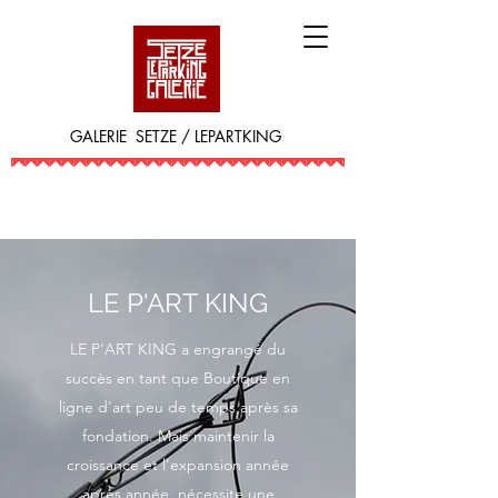
GALERIE SETZE / LEPARTKING
LE P'ART KING
LE P'ART KING a engrangé du
succès en tant que Boutique en
ligne d'art peu de temps après sa
fondation. Mais maintenir la
croissance et l'expansion année
après année, nécessite une